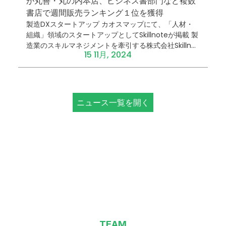
が丸善・丸の内本店、ビジネス書部門など複数
書店で週間販売ランキング１位を獲得
製造DXスタートアップ カオスマップにて、「人材・
組織」領域のスタートアップとしてSkillnoteが掲載 製
造業のスキルマネジメントを牽引する株式会社Skillnot
15 11月, 2024
e（本社 東京都千代田区、代表取締役 ...
ニュース一覧を開く
TEAM